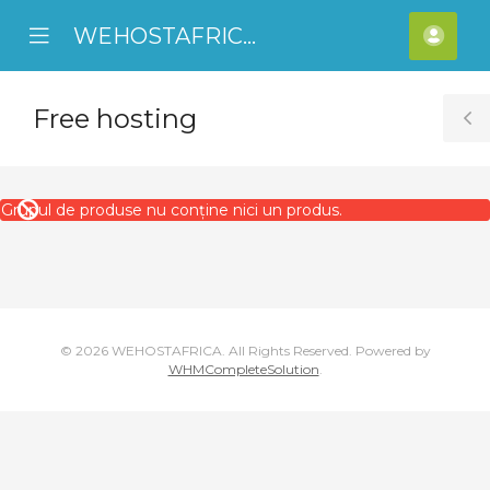
WEHOSTAFRICA
se
Mobile
Cont
ile
Menu
meu
nu
Free hosting
T
S
Grupul de produse nu conține nici un produs.
© 2026 WEHOSTAFRICA. All Rights Reserved.
Powered by
WHMCompleteSolution
.