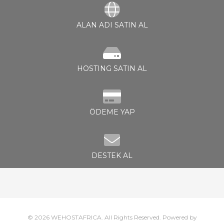
ALAN ADI SATIN AL
le
HOSTING SATIN AL
ÖDEME YAP
DESTEK AL
© 2026 WEHOSTAFRICA. All Rights Reserved.
Powered by