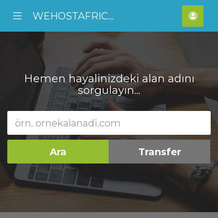
WEHOSTAFRICA
se
Mobile
Hes
ile
Menu
nu
Hemen hayalinizdeki alan adını
sorgulayın...